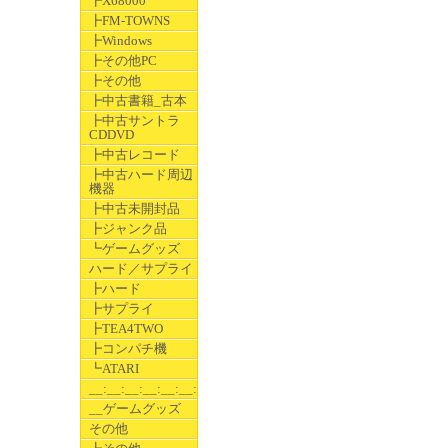
┣X68000
┣FM-TOWNS
┣Windows
┣その他PC
┣その他
┣中古書籍_古本
┣中古サントラ
CDDVD
┣中古レコード
┣中古ハード周辺
機器
┣中古未開封品
┣ジャンク品
┗ゲームグッズ
ハード／サプライ
┣ハード
┣サプライ
┣TEA4TWO
┣コンパチ機
┗ATARI
__:__:__:__:__:__:__
__ゲームグッズ
その他