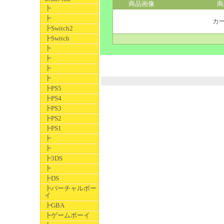
商品画像
商
┣
┣
カ
┣Switch2
┣Switch
┣
┣
┣
┣
┣PS5
┣PS4
┣PS3
┣PS2
┣PS1
┣
┣
┣3DS
┣
┣DS
┣バーチャルボー
イ
┣GBA
┣ゲームボーイ