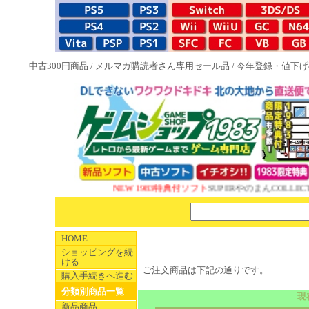
中古300円商品
/
メルマガ購読者さん専用セール品
/
今年登録・値下げ
NEW 1983特典付ソフト
SUPERやのまんCOLLECT
HOME
ショッピングを続
ける
ご注文商品は下記の通りです。
購入手続きへ進む
分類別商品一覧
現
新品商品