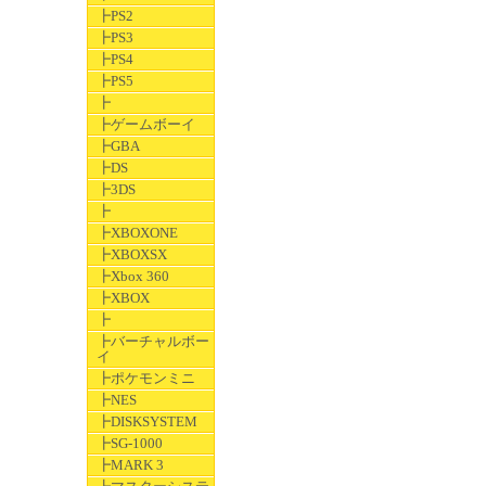
┣PS2
┣PS3
┣PS4
┣PS5
┣
┣ゲームボーイ
┣GBA
┣DS
┣3DS
┣
┣XBOXONE
┣XBOXSX
┣Xbox 360
┣XBOX
┣
┣バーチャルボー
イ
┣ポケモンミニ
┣NES
┣DISKSYSTEM
┣SG-1000
┣MARK 3