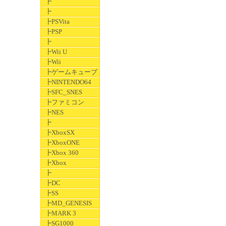
┣
┣
┣PSVita
┣PSP
┣
┣Wii U
┣Wii
┣ゲームキューブ
┣NINTENDO64
┣SFC_SNES
┣ファミコン
┣NES
┣
┣XboxSX
┣XboxONE
┣Xbox 360
┣Xbox
┣
┣DC
┣SS
┣MD_GENESIS
┣MARK 3
┣SG1000