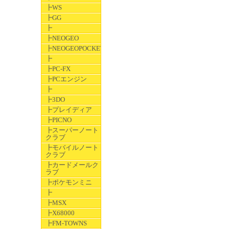
┣WS
┣GG
┣
┣NEOGEO
┣NEOGEOPOCKET
┣
┣PC-FX
┣PCエンジン
┣
┣3DO
┣プレイディア
┣PICNO
┣スーパーノート
クラブ
┣モバイルノート
クラブ
┣カードメールク
ラブ
┣ポケモンミニ
┣
┣MSX
┣X68000
┣FM-TOWNS