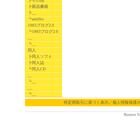
┣その他
┣新品書籍
┣__
┗amiibo
1983ブログ2.0
┗1983ブログ2.0
__
┗__
同人
┣同人ソフト
┣同人誌
┗同人CD
__
┗__
__
┗__
特定商取引に基づく表示／個人情報保護
Reserve V