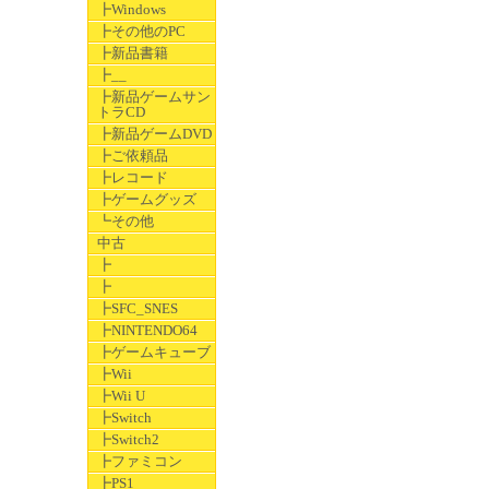
┣Windows
┣その他のPC
┣新品書籍
┣__
┣新品ゲームサン
トラCD
┣新品ゲームDVD
┣ご依頼品
┣レコード
┣ゲームグッズ
┗その他
中古
┣
┣
┣SFC_SNES
┣NINTENDO64
┣ゲームキューブ
┣Wii
┣Wii U
┣Switch
┣Switch2
┣ファミコン
┣PS1