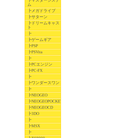
┣マスターシステ
ム
┣メガドライブ
┣サターン
┣ドリームキャス
ト
┣
┣ゲームギア
┣PSP
┣PSVita
┣
┣PCエンジン
┣PC-FX
┣
┣ワンダースワン
┣
┣NEOGEO
┣NEOGEOPOCKET
┣NEOGEOCD
┣3DO
┣
┣MSX
┣