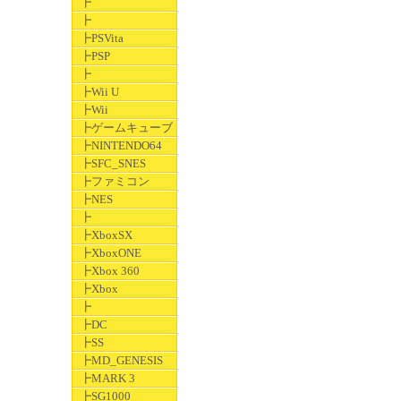
┣
┣
┣PSVita
┣PSP
┣
┣Wii U
┣Wii
┣ゲームキューブ
┣NINTENDO64
┣SFC_SNES
┣ファミコン
┣NES
┣
┣XboxSX
┣XboxONE
┣Xbox 360
┣Xbox
┣
┣DC
┣SS
┣MD_GENESIS
┣MARK 3
┣SG1000