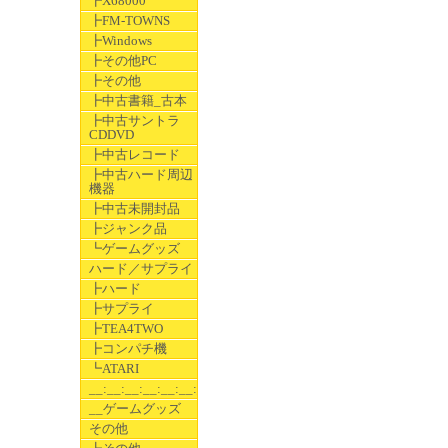
┣X68000
┣FM-TOWNS
┣Windows
┣その他PC
┣その他
┣中古書籍_古本
┣中古サントラ
CDDVD
┣中古レコード
┣中古ハード周辺
機器
┣中古未開封品
┣ジャンク品
┗ゲームグッズ
ハード／サプライ
┣ハード
┣サプライ
┣TEA4TWO
┣コンパチ機
┗ATARI
__:__:__:__:__:__:__
__ゲームグッズ
その他