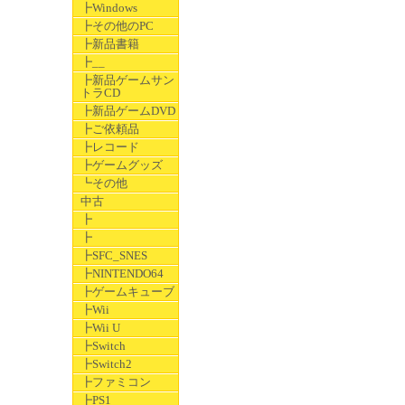
┣Windows
┣その他のPC
┣新品書籍
┣__
┣新品ゲームサン
トラCD
┣新品ゲームDVD
┣ご依頼品
┣レコード
┣ゲームグッズ
┗その他
中古
┣
┣
┣SFC_SNES
┣NINTENDO64
┣ゲームキューブ
┣Wii
┣Wii U
┣Switch
┣Switch2
┣ファミコン
┣PS1