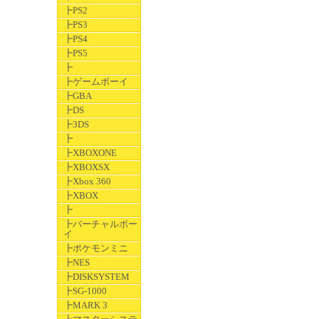
┣PS2
┣PS3
┣PS4
┣PS5
┣
┣ゲームボーイ
┣GBA
┣DS
┣3DS
┣
┣XBOXONE
┣XBOXSX
┣Xbox 360
┣XBOX
┣
┣バーチャルボー
イ
┣ポケモンミニ
┣NES
┣DISKSYSTEM
┣SG-1000
┣MARK 3