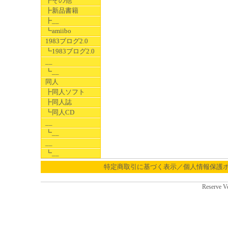
┣その他
┣新品書籍
┣__
┗amiibo
1983ブログ2.0
┗1983ブログ2.0
__
┗__
同人
┣同人ソフト
┣同人誌
┗同人CD
__
┗__
__
┗__
特定商取引に基づく表示／個人情報保護
Reserve V