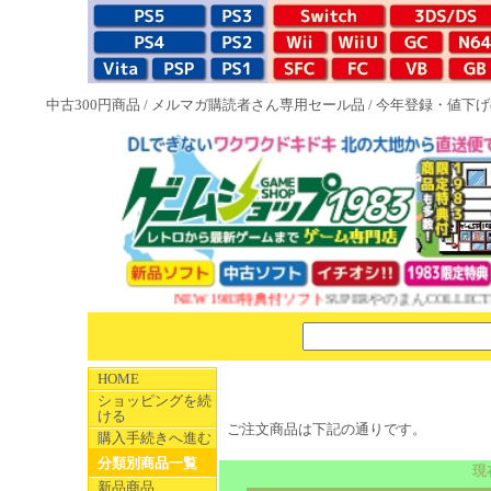
中古300円商品
/
メルマガ購読者さん専用セール品
/
今年登録・値下げ
NEW 1983特典付ソフト
SUPERやのまんCOLLECT
HOME
ショッピングを続
ける
ご注文商品は下記の通りです。
購入手続きへ進む
分類別商品一覧
現
新品商品