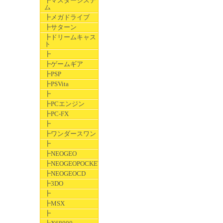
┣マスターシステ
ム
┣メガドライブ
┣サターン
┣ドリームキャス
ト
┣
┣ゲームギア
┣PSP
┣PSVita
┣
┣PCエンジン
┣PC-FX
┣
┣ワンダースワン
┣
┣NEOGEO
┣NEOGEOPOCKET
┣NEOGEOCD
┣3DO
┣
┣MSX
┣