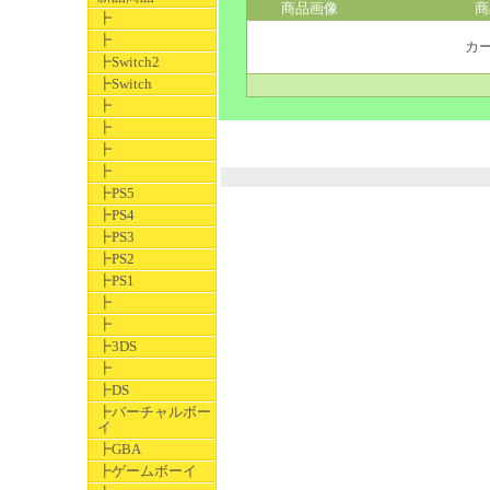
商品画像
商
┣
┣
カ
┣Switch2
┣Switch
┣
┣
┣
┣
┣PS5
┣PS4
┣PS3
┣PS2
┣PS1
┣
┣
┣3DS
┣
┣DS
┣バーチャルボー
イ
┣GBA
┣ゲームボーイ