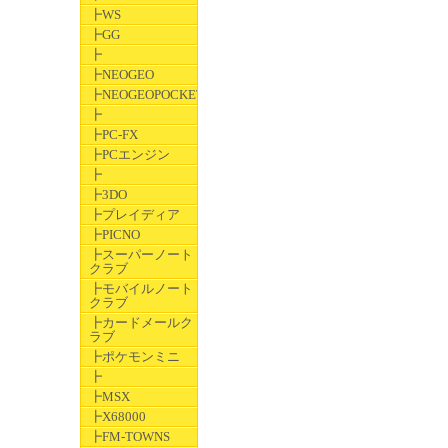
┣WS
┣GG
┣
┣NEOGEO
┣NEOGEOPOCKET
┣
┣PC-FX
┣PCエンジン
┣
┣3DO
┣プレイディア
┣PICNO
┣スーパーノート
クラブ
┣モバイルノート
クラブ
┣カードメールク
ラブ
┣ポケモンミニ
┣
┣MSX
┣X68000
┣FM-TOWNS