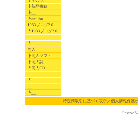
┣その他
┣新品書籍
┣__
┗amiibo
1983ブログ2.0
┗1983ブログ2.0
__
┗__
同人
┣同人ソフト
┣同人誌
┗同人CD
__
┗__
__
┗__
特定商取引に基づく表示／個人情報保護
Reserve V