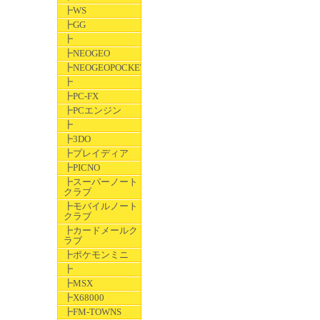
┣WS
┣GG
┣
┣NEOGEO
┣NEOGEOPOCKET
┣
┣PC-FX
┣PCエンジン
┣
┣3DO
┣プレイディア
┣PICNO
┣スーパーノート
クラブ
┣モバイルノート
クラブ
┣カードメールク
ラブ
┣ポケモンミニ
┣
┣MSX
┣X68000
┣FM-TOWNS