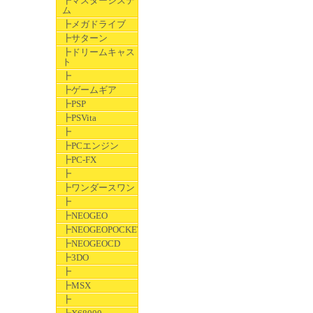
┣マスターシステ
ム
┣メガドライブ
┣サターン
┣ドリームキャス
ト
┣
┣ゲームギア
┣PSP
┣PSVita
┣
┣PCエンジン
┣PC-FX
┣
┣ワンダースワン
┣
┣NEOGEO
┣NEOGEOPOCKET
┣NEOGEOCD
┣3DO
┣
┣MSX
┣