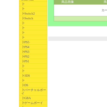
商品画像
商
┣
┣
カ
┣Switch2
┣Switch
┣
┣
┣
┣
┣PS5
┣PS4
┣PS3
┣PS2
┣PS1
┣
┣
┣3DS
┣
┣DS
┣バーチャルボー
イ
┣GBA
┣ゲームボーイ