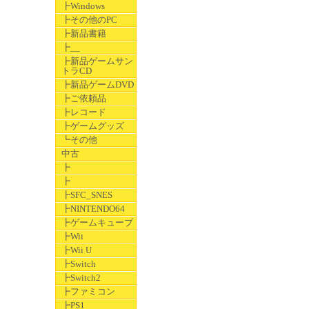
┣Windows
┣その他のPC
┣新品書籍
┣__
┣新品ゲームサン
トラCD
┣新品ゲームDVD
┣ご依頼品
┣レコード
┣ゲームグッズ
┗その他
中古
┣
┣
┣SFC_SNES
┣NINTENDO64
┣ゲームキューブ
┣Wii
┣Wii U
┣Switch
┣Switch2
┣ファミコン
┣PS1