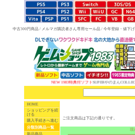
中古300円商品
/
メルマガ購読者さん専用セール品
/
今年登録・値下げ
NEW 1983特典付ソフト
SUPERやのまんCOLLECT
HOME
ショッピングを続
ける
ご注文商品は下記の通りです。
購入手続きへ進む
分類別商品一覧
現
新品商品