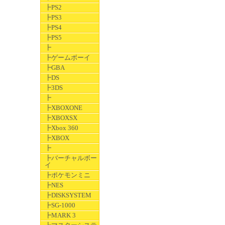
┣PS2
┣PS3
┣PS4
┣PS5
┣
┣ゲームボーイ
┣GBA
┣DS
┣3DS
┣
┣XBOXONE
┣XBOXSX
┣Xbox 360
┣XBOX
┣
┣バーチャルボー
イ
┣ポケモンミニ
┣NES
┣DISKSYSTEM
┣SG-1000
┣MARK 3