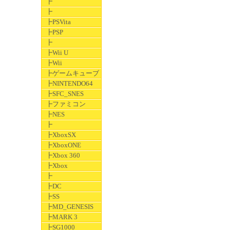
┣
┣
┣PSVita
┣PSP
┣
┣Wii U
┣Wii
┣ゲームキューブ
┣NINTENDO64
┣SFC_SNES
┣ファミコン
┣NES
┣
┣XboxSX
┣XboxONE
┣Xbox 360
┣Xbox
┣
┣DC
┣SS
┣MD_GENESIS
┣MARK 3
┣SG1000