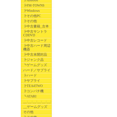
┣X68000
┣FM-TOWNS
┣Windows
┣その他PC
┣その他
┣中古書籍_古本
┣中古サントラ
CDDVD
┣中古レコード
┣中古ハード周辺
機器
┣中古未開封品
┣ジャンク品
┗ゲームグッズ
ハード／サプライ
┣ハード
┣サプライ
┣TEA4TWO
┣コンパチ機
┗ATARI
__:__:__:__:__:__:__
__ゲームグッズ
その他