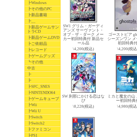
┣Windows
┣その他のPC
┣新品書籍
┣__
SW1 グリム・ガーディ
┣新品ゲームサン
アンズ サーヴァント・
トラCD
オブ・ザ・ダーク メー
ゴーストピア ghos
┣新品ゲームDVD
カー初回特典付 新品セ
シーズンワン メ
ール品
初回特典
┣ご依頼品
\4,200(税込)
\4,200(税込
┣レコード
┣ゲームグッズ
┗その他
中古
┣
┣
┣SFC_SNES
┣NINTENDO64
SW 刹那にかける恋はな
ミカと魔女の山 
┣ゲームキューブ
び
ー初回特典
┣Wii
\8,228(税込)
\4,980(税込
┣Wii U
┣Switch
┣Switch2
┣ファミコン
┣PS1