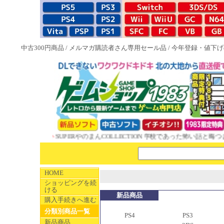
中古300円商品
/
メルマガ購読者さん専用セール品
/
今年登録・値下げ
3特典付ソフト
SUPERやのまんCOLLECTION 学校であった怖い話と晦󠄀つ
HOME
ショッピングを続
ける
新品商品
購入手続きへ進む
分類別商品一覧
PS4
PS3
新品商品