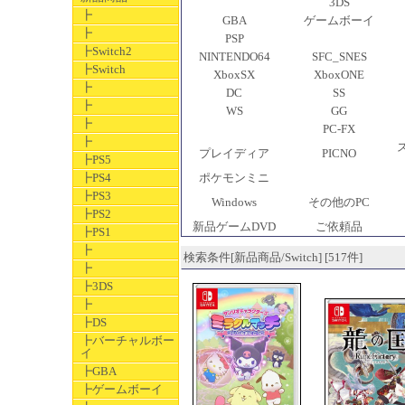
3DS
┣
GBA
ゲームボーイ
┣
PSP
┣Switch2
NINTENDO64
SFC_SNES
┣Switch
XboxSX
XboxONE
┣
DC
SS
┣
WS
GG
┣
PC-FX
┣
プレイディア
PICNO
┣PS5
┣PS4
ポケモンミニ
┣PS3
Windows
その他のPC
┣PS2
新品ゲームDVD
ご依頼品
┣PS1
┣
検索条件[新品商品/Switch] [517件]
┣
┣3DS
┣
┣DS
┣バーチャルボー
イ
┣GBA
┣ゲームボーイ