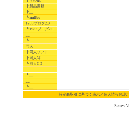
┣その他
┣新品書籍
┣__
┗amiibo
1983ブログ2.0
┗1983ブログ2.0
__
┗__
同人
┣同人ソフト
┣同人誌
┗同人CD
__
┗__
__
┗__
特定商取引に基づく表示／個人情報保護
Reserve V