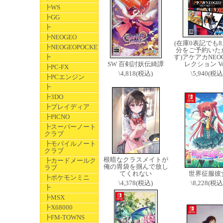
┣WS
┣GG
┣
┣NEOGEO
(在庫0表記でも
┣NEOGEOPOCKET
分をご予約いた
┣
す)アケアカNEOG
SW 百剣討妖伝綺譚
レクション Vo
┣PC-FX
\4,818(税込)
\5,940(税込
┣PCエンジン
┣
┣3DO
┣プレイディア
┣PICNO
┣スーパーノート
クラブ
┣モバイルノート
クラブ
根暗なクラスメイトが
┣カードメールク
俺の胃袋を掴んで放し
ラブ
てくれない
世界征服彼
┣ポケモンミニ
\4,378(税込)
\8,228(税込
┣
┣MSX
┣X68000
┣FM-TOWNS