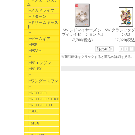
┣マスターシステ
ム
┣メガドライブ
┣サターン
┣ドリームキャス
ト
SW シドマイヤーズ シ
SW クラシック
┣
ヴィライゼーション VII
ンX3
┣ゲームギア
\7,700(税込)
\7,920(税込
┣PSP
前の40件
1
2
3
┣PSVita
┣
※商品画像をクリックすると商品の詳細を見るこ
┣PCエンジン
┣PC-FX
┣
┣ワンダースワン
┣
┣NEOGEO
┣NEOGEOPOCKET
┣NEOGEOCD
┣3DO
┣
┣MSX
┣