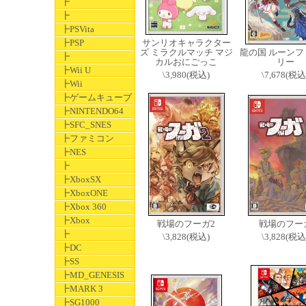
┣
┣
┣PSVita
┣PSP
サンリオキャラクター
ズ ミラクルマッチ マジ
龍の国 ルーンフ
┣
カルおにごっこ
リー
┣Wii U
\3,980(税込)
\7,678(税込
┣Wii
┣ゲームキューブ
┣NINTENDO64
┣SFC_SNES
┣ファミコン
┣NES
┣
┣XboxSX
┣XboxONE
┣Xbox 360
┣Xbox
戦場のフーガ2
戦場のフー
┣
\3,828(税込)
\3,828(税込
┣DC
┣SS
┣MD_GENESIS
┣MARK 3
┣SG1000