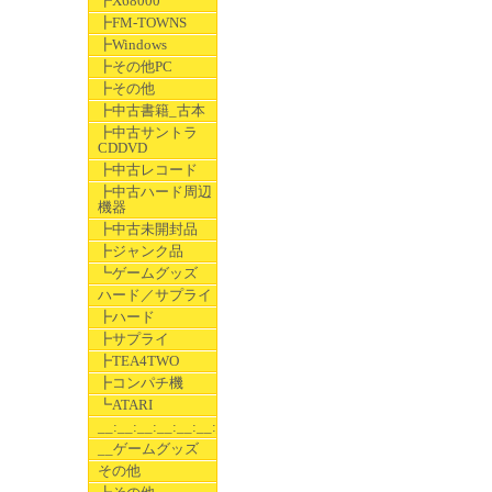
┣X68000
┣FM-TOWNS
┣Windows
┣その他PC
┣その他
┣中古書籍_古本
┣中古サントラ
CDDVD
┣中古レコード
┣中古ハード周辺
機器
┣中古未開封品
┣ジャンク品
┗ゲームグッズ
ハード／サプライ
┣ハード
┣サプライ
┣TEA4TWO
┣コンパチ機
┗ATARI
__:__:__:__:__:__:__
__ゲームグッズ
その他