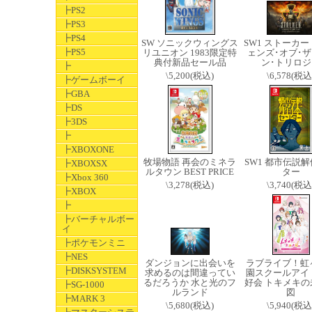
┣PS2
┣PS3
┣PS4
SW ソニックウィングス
SW1 ストーカー
┣PS5
リユニオン 1983限定特
ェンズ･オブ･ザ
典付新品セール品
ン･トリロジ
┣
\5,200(税込)
\6,578(税込
┣ゲームボーイ
┣GBA
┣DS
┣3DS
┣
┣XBOXONE
牧場物語 再会のミネラ
SW1 都市伝説
┣XBOXSX
ルタウン BEST PRICE
ター
┣Xbox 360
\3,278(税込)
\3,740(税込
┣XBOX
┣
┣バーチャルボー
イ
┣ポケモンミニ
┣NES
ダンジョンに出会いを
ラブライブ！虹
┣DISKSYSTEM
求めるのは間違ってい
園スクールアイ
るだろうか 水と光のフ
好会 トキメキの
┣SG-1000
ルランド
図
┣MARK 3
\5,680(税込)
\5,940(税込