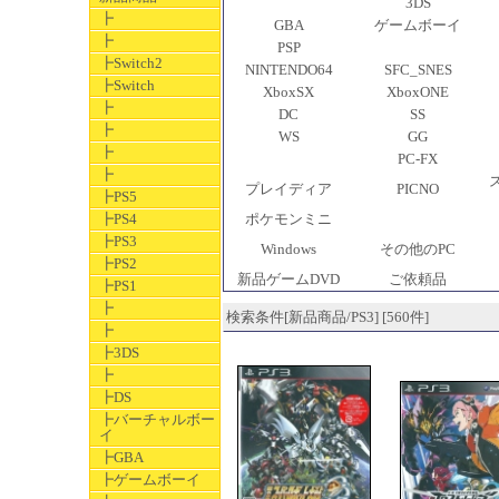
3DS
┣
GBA
ゲームボーイ
┣
PSP
┣Switch2
NINTENDO64
SFC_SNES
┣Switch
XboxSX
XboxONE
┣
DC
SS
┣
WS
GG
┣
PC-FX
┣
プレイディア
PICNO
┣PS5
┣PS4
ポケモンミニ
┣PS3
Windows
その他のPC
┣PS2
新品ゲームDVD
ご依頼品
┣PS1
┣
検索条件[新品商品/PS3] [560件]
┣
┣3DS
┣
┣DS
┣バーチャルボー
イ
┣GBA
┣ゲームボーイ