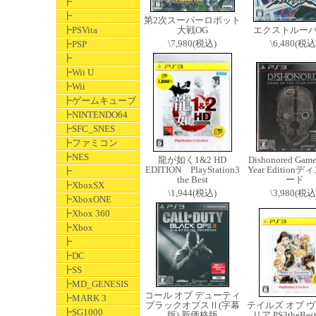
┣
┣
第2次スーパーロボット
┣PSVita
大戦OG
エクストルー
\7,980(税込)
\6,480(税込
┣PSP
┣
┣Wii U
┣Wii
┣ゲームキューブ
┣NINTENDO64
┣SFC_SNES
┣ファミコン
┣NES
龍が如く1&2 HD
Dishonored Game 
EDITION PlayStation3
Year Edition
┣
the Best
ード
┣XboxSX
\1,944(税込)
\3,980(税込
┣XboxONE
┣Xbox 360
┣Xbox
┣
┣DC
┣SS
┣MD_GENESIS
コール オブ デューティ
┣MARK 3
ブラックオプスⅡ(字幕
テイルズ オブ 
┣SG1000
版) 新価格版
リア PS3theBes