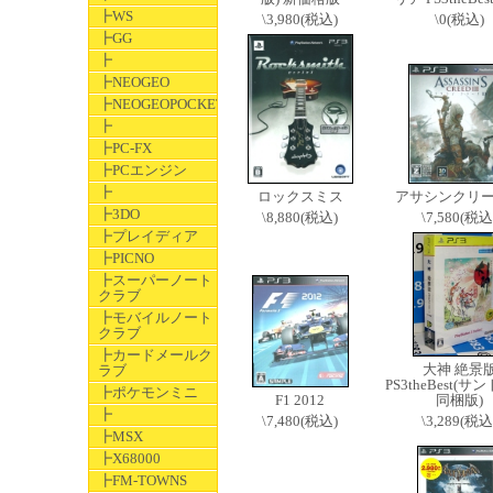
┣WS
\3,980(税込)
\0(税込)
┣GG
┣
┣NEOGEO
┣NEOGEOPOCKET
┣
┣PC-FX
┣PCエンジン
┣
ロックスミス
アサシンクリ
┣3DO
\8,880(税込)
\7,580(税込
┣プレイディア
┣PICNO
┣スーパーノート
クラブ
┣モバイルノート
クラブ
┣カードメールク
大神 絶景
ラブ
PS3theBest(サ
┣ポケモンミニ
F1 2012
同梱版)
┣
\7,480(税込)
\3,289(税込
┣MSX
┣X68000
┣FM-TOWNS