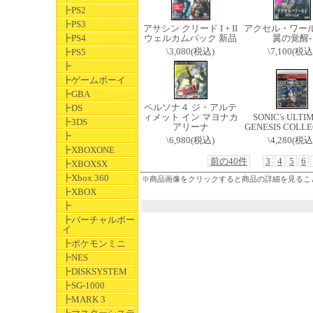
┣PS2
┣PS3
アサシン クリード I + II
アクセル・ワール
┣PS4
ウェルカムパック 新品
翼の覚醒-
\3,080(税込)
\7,100(税込
┣PS5
┣
┣ゲームボーイ
┣GBA
ペルソナ４ ジ・アルテ
┣DS
ィメット イン マヨナカ
SONIC's ULTI
┣3DS
アリーナ
GENESIS COLLE
┣
\6,980(税込)
\4,280(税込
┣XBOXONE
前の40件
3
4
5
6
┣XBOXSX
┣Xbox 360
※商品画像をクリックすると商品の詳細を見るこ
┣XBOX
┣
┣バーチャルボー
イ
┣ポケモンミニ
┣NES
┣DISKSYSTEM
┣SG-1000
┣MARK 3