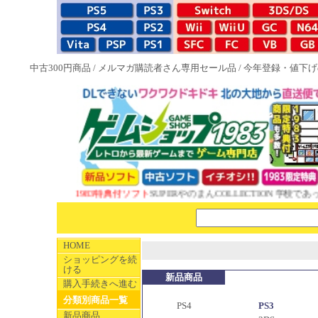
中古300円商品
/
メルマガ購読者さん専用セール品
/
今年登録・値下げ
NEW 1983特典付ソフト
SUPERやのまんCOLLECTION 学校であっ
HOME
ショッピングを続
ける
新品商品
購入手続きへ進む
分類別商品一覧
PS4
PS3
新品商品