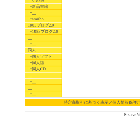
┣その他
┣新品書籍
┣__
┗amiibo
1983ブログ2.0
┗1983ブログ2.0
__
┗__
同人
┣同人ソフト
┣同人誌
┗同人CD
__
┗__
__
┗__
特定商取引に基づく表示／個人情報保護
Reserve V