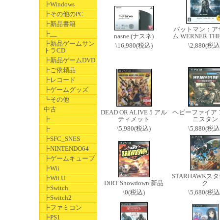
┣Windows
┣その他のPC
┣新品書籍
バットマン：ア
┣__
nasne (ナスネ)
ム WERNER THE
┣新品ゲームサン
\16,980(税込)
\2,880(税込
トラCD
┣新品ゲームDVD
┣ご依頼品
┣レコード
┣ゲームグッズ
┗その他
中古
DEAD OR ALIVE 5 アル
ヘビーファイア 
┣
ティメット
ニスタン
\5,980(税込)
\5,880(税込
┣
┣SFC_SNES
┣NINTENDO64
┣ゲームキューブ
┣Wii
STARHAWKス
┣Wii U
DiRT Showdown 新品
ク
┣Switch
\0(税込)
\5,680(税込
┣Switch2
┣ファミコン
┣PS1