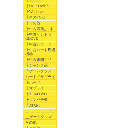
┣X68000
┣FM-TOWNS
┣Windows
┣その他PC
┣その他
┣中古書籍_古本
┣中古サントラ
CDDVD
┣中古レコード
┣中古ハード周辺
機器
┣中古未開封品
┣ジャンク品
┗ゲームグッズ
ハード／サプライ
┣ハード
┣サプライ
┣TEA4TWO
┣コンパチ機
┗ATARI
__:__:__:__:__:__:__
__ゲームグッズ
その他