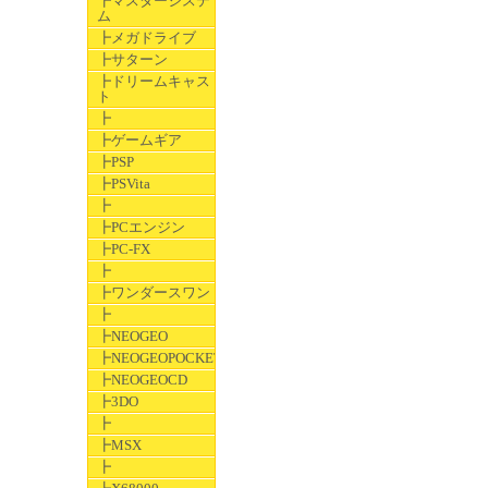
┣マスターシステ
ム
┣メガドライブ
┣サターン
┣ドリームキャス
ト
┣
┣ゲームギア
┣PSP
┣PSVita
┣
┣PCエンジン
┣PC-FX
┣
┣ワンダースワン
┣
┣NEOGEO
┣NEOGEOPOCKET
┣NEOGEOCD
┣3DO
┣
┣MSX
┣