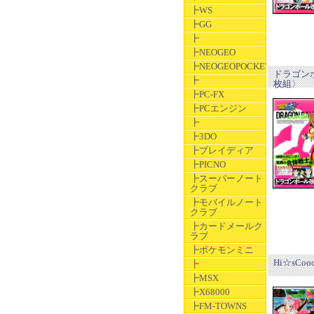
┣WS
┣GG
┣
┣NEOGEO
┣NEOGEOPOCKET
ドラゴンボー
┣
枚組〉
┣PC-FX
┣PCエンジン
┣
┣3DO
┣プレイディア
┣PICNO
┣スーパーノート
クラブ
┣モバイルノート
クラブ
┣カードメールク
ラブ
┣ポケモンミニ
Hi☆sCoo
┣
┣MSX
┣X68000
┣FM-TOWNS