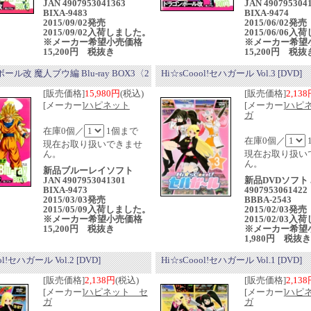
JAN 4907953041363
JAN 490795304
BIXA-9483
BIXA-9474
2015/09/02発売
2015/06/02発
2015/09/02入荷しました。
2015/06/06
※メーカー希望小売価格
※メーカー希望
15,200円 税抜き
15,200円 税抜
ル改 魔人ブウ編 Blu-ray BOX3〈2
Hi☆sCoool!セハガール Vol.3 [DVD]
[販売価格]
15,980円
(税込)
[販売価格]
2,13
[メーカー]
ハピネット
[メーカー]
ハピ
ガ
在庫0個／
1個まで
在庫0個／
現在お取り扱いできませ
ん。
現在お取り扱い
ん。
新品ブルーレイソフト
JAN 4907953041301
新品DVDソフト 
BIXA-9473
4907953061422
2015/03/03発売
BBBA-2543
2015/05/09入荷しました。
2015/02/03発
※メーカー希望小売価格
2015/02/03
15,200円 税抜き
※メーカー希望
1,980円 税抜き
ol!セハガール Vol.2 [DVD]
Hi☆sCoool!セハガール Vol.1 [DVD]
[販売価格]
2,138円
(税込)
[販売価格]
2,13
[メーカー]
ハピネット セ
[メーカー]
ハピ
ガ
ガ