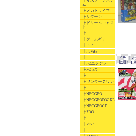
┣マスターシステ
ム
┣メガドライブ
┣サターン
┣ドリームキャス
ト
┣
┣ゲームギア
┣PSP
┣PSVita
┣
ドラゴンボー
枚組〉 [Blu
┣PCエンジン
┣PC-FX
┣
┣ワンダースワン
┣
┣NEOGEO
┣NEOGEOPOCKET
┣NEOGEOCD
┣3DO
┣
┣MSX
┣