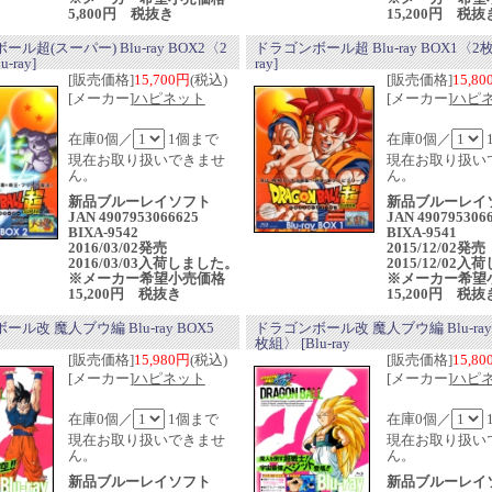
5,800円 税抜き
15,200円 税抜
ル超(スーパー) Blu-ray BOX2〈2
ドラゴンボール超 Blu-ray BOX1〈2枚組
-ray]
ray]
[販売価格]
15,700円
(税込)
[販売価格]
15,8
[メーカー]
ハピネット
[メーカー]
ハピ
在庫0個／
1個まで
在庫0個／
現在お取り扱いできませ
現在お取り扱い
ん。
ん。
新品ブルーレイソフト
新品ブルーレイ
JAN 4907953066625
JAN 490795306
BIXA-9542
BIXA-9541
2016/03/02発売
2015/12/02発
2016/03/03入荷しました。
2015/12/02
※メーカー希望小売価格
※メーカー希望
15,200円 税抜き
15,200円 税抜
ル改 魔人ブウ編 Blu-ray BOX5
ドラゴンボール改 魔人ブウ編 Blu-ray
枚組〉 [Blu-ray
[販売価格]
15,980円
(税込)
[販売価格]
15,8
[メーカー]
ハピネット
[メーカー]
ハピ
在庫0個／
1個まで
在庫0個／
現在お取り扱いできませ
現在お取り扱い
ん。
ん。
新品ブルーレイソフト
新品ブルーレ