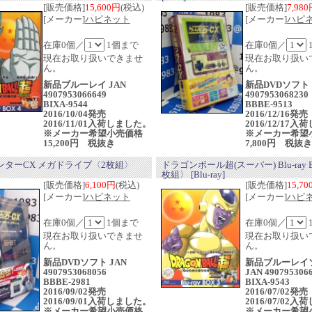
[販売価格]
15,600円
(税込)
[販売価格]
7,98
[メーカー]
ハピネット
[メーカー]
ハピ
在庫0個／
1個まで
在庫0個／
現在お取り扱いできませ
現在お取り扱い
ん。
ん。
新品ブルーレイ JAN
新品DVDソフト
4907953066649
4907953068230
BIXA-9544
BBBE-9513
2016/10/04発売
2016/12/16発
2016/11/01入荷しました。
2016/12/17
※メーカー希望小売価格
※メーカー希望
15,200円 税抜き
7,800円 税抜き
ンターCX メガドライブ〈2枚組〉
ドラゴンボール超(スーパー) Blu-ray 
枚組〉 [Blu-ray]
[販売価格]
6,100円
(税込)
[販売価格]
15,7
[メーカー]
ハピネット
[メーカー]
ハピ
在庫0個／
1個まで
在庫0個／
現在お取り扱いできませ
現在お取り扱い
ん。
ん。
新品DVDソフト JAN
新品ブルーレイ
4907953068056
JAN 490795306
BBBE-2981
BIXA-9543
2016/09/02発売
2016/07/02発
2016/09/01入荷しました。
2016/07/02
※メーカー希望小売価格
※メーカー希望