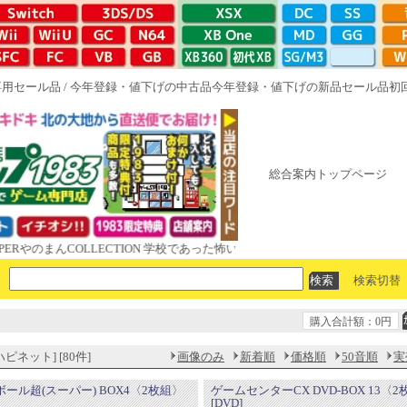
専用セール品
/
今年登録・値下げの中古品
今年登録・値下げの新品セール品
初
総合案内トップページ
のまんCOLLECTION 学校であった怖い話と晦󠄀つきこもり ルート16R 
検索切替
購入合計額：0円
ピネット] [80件]
画像のみ
新着順
価格順
50音順
実
ール超(スーパー) BOX4〈2枚組〉
ゲームセンターCX DVD-BOX 13〈
[DVD]