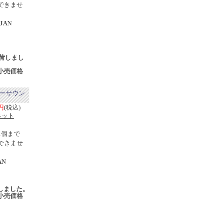
できませ
JAN
売
7入荷しまし
小売価格
リーサウン
4円
(税込)
ネット
1個まで
できませ
AN
売
入荷しました。
小売価格