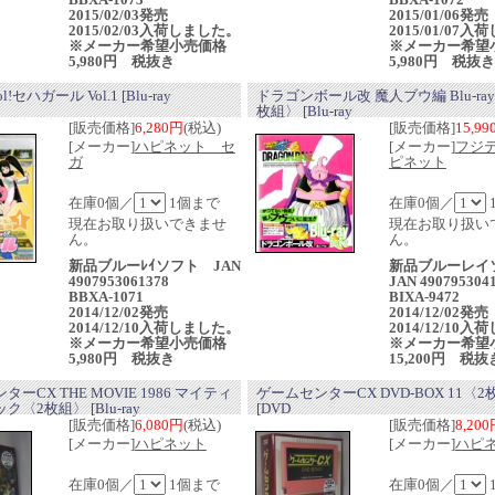
2015/02/03発売
2015/01/06発
2015/02/03入荷しました。
2015/01/07
※メーカー希望小売価格
※メーカー希望
5,980円 税抜き
5,980円 税抜き
l!セハガール Vol.1 [Blu-ray
ドラゴンボール改 魔人ブウ編 Blu-ray
枚組〉 [Blu-ray
[販売価格]
6,280円
(税込)
[販売価格]
15,9
[メーカー]
ハピネット セ
[メーカー]
フジ
ガ
ピネット
在庫0個／
1個まで
在庫0個／
現在お取り扱いできませ
現在お取り扱い
ん。
ん。
新品ブルーﾚｲソフト JAN
新品ブルーレイ
4907953061378
JAN 490795304
BBXA-1071
BIXA-9472
2014/12/02発売
2014/12/02発
2014/12/10入荷しました。
2014/12/10
※メーカー希望小売価格
※メーカー希望
5,980円 税抜き
15,200円 税抜
ーCX THE MOVIE 1986 マイティ
ゲームセンターCX DVD-BOX 11〈
〈2枚組〉 [Blu-ray
[DVD
[販売価格]
6,080円
(税込)
[販売価格]
8,20
[メーカー]
ハピネット
[メーカー]
ハピ
在庫0個／
1個まで
在庫0個／