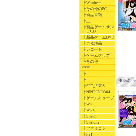
┣Windows
┣その他のPC
┣新品書籍
┣__
┣新品ゲームサン
トラCD
┣新品ゲームDVD
┣ご依頼品
┣レコード
┣ゲームグッズ
┗その他
中古
┣
┣
Hi☆sCooo
┣SFC_SNES
┣NINTENDO64
┣ゲームキューブ
┣Wii
┣Wii U
┣Switch
┣Switch2
┣ファミコン
┣PS1