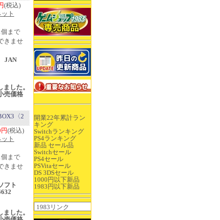
0円
(税込)
ネット
1個まで
できませ
 JAN
売
入荷しました。
小売価格
BOX3〈2
開業22年累計ラン
キング
00円
(税込)
Switchランキング
PS4ランキング
ネット
新品 セール品
Switchセール
1個まで
PS4セール
PSVitaセール
できませ
DS 3DSセール
1000円以下新品
ソフト
1983円以下新品
6632
売
入荷しました。
小売価格