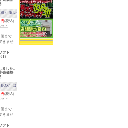
き
〉 [Blu-
00円
(税込)
ネット
1個まで
できませ
ソフト
6618
売
入荷しました。
小売価格
き
 BOX4〈2
00円
(税込)
ネット
1個まで
できませ
イソフト