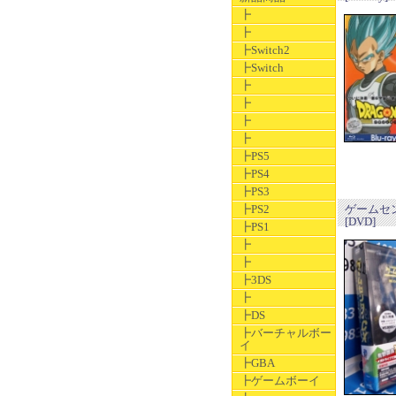
┣
┣
┣Switch2
┣Switch
┣
┣
┣
┣
┣PS5
┣PS4
┣PS3
┣PS2
ゲームセ
[DVD]
┣PS1
┣
┣
┣3DS
┣
┣DS
┣バーチャルボー
イ
┣GBA
┣ゲームボーイ