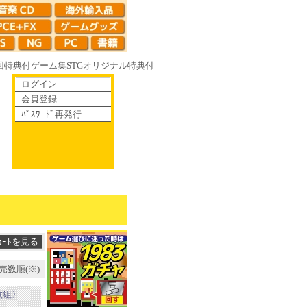
回特典付
ゲーム集
STG
オリジナル特典付
ログイン
会員登録
ﾊﾟｽﾜｰﾄﾞ再発行
やがて散りゆく鏡の花へ 70年代風ロボットアニメ ゲッP-X アレサCOLLECT
売数順(※)
2枚組〉