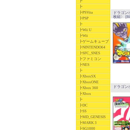
┣
┣
┣PSVita
ドラゴンボー
枚組〉 [Blu
┣PSP
┣
┣Wii U
┣Wii
┣ゲームキューブ
┣NINTENDO64
┣SFC_SNES
┣ファミコン
┣NES
┣
┣XboxSX
┣XboxONE
ドラゴンボー
┣Xbox 360
┣Xbox
┣
┣DC
┣SS
┣MD_GENESIS
┣MARK 3
┣SG1000