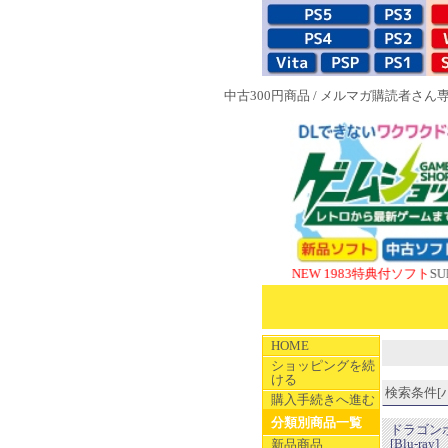
中古300円商品
/
メルマガ購読者さん
NEW 1983特典付ソフト
SUPERや
HOME
ショッピングを続
ける
検索条件[ハ
購入手続きへ進む
分類別商品一覧
ドラゴンボ
[Blu-ray]
新品商品