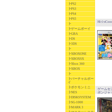
┣PS2
┣PS3
┣PS4
┣PS5
Hi☆sCooo
┣
┣ゲームボーイ
┣GBA
┣DS
┣3DS
┣
┣XBOXONE
┣XBOXSX
┣Xbox 360
┣XBOX
┣
┣バーチャルボー
イ
┣ポケモンミニ
ゲームセンタ
┣NES
ボンジャック
┣DISKSYSTEM
┣SG-1000
┣MARK 3