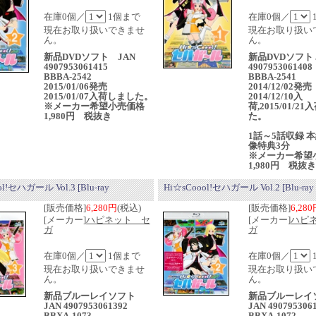
在庫0個／
1個まで
在庫0個／
現在お取り扱いできませ
現在お取り扱い
ん。
ん。
新品DVDソフト JAN
新品DVDソフト 
4907953061415
4907953061408
BBBA-2542
BBBA-2541
2015/01/06発売
2014/12/02発
2015/01/07入荷しました。
2014/12/10入
※メーカー希望小売価格
荷,2015/01/2
1,980円 税抜き
た。
1話～5話収録 本
像特典3分
※メーカー希望
1,980円 税抜き
l!セハガール Vol.3 [Blu-ray
Hi☆sCoool!セハガール Vol.2 [Blu-ray
[販売価格]
6,280円
(税込)
[販売価格]
6,28
[メーカー]
ハピネット セ
[メーカー]
ハピ
ガ
ガ
在庫0個／
1個まで
在庫0個／
現在お取り扱いできませ
現在お取り扱い
ん。
ん。
新品ブルーレイソフト
新品ブルーレイ
JAN 4907953061392
JAN 490795306
BBXA-1073
BBXA-1072