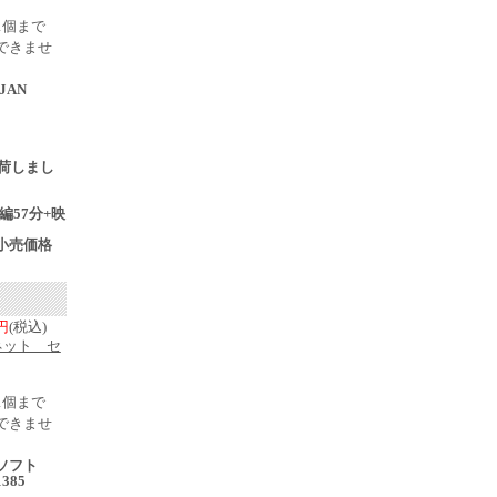
1個まで
できませ
JAN
売
1入荷しまし
編57分+映
小売価格
0円
(税込)
ネット セ
1個まで
できませ
ソフト
1385