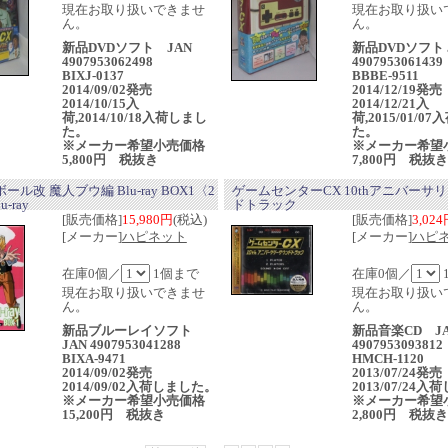
現在お取り扱いできませ
現在お取り扱い
ん。
ん。
新品DVDソフト JAN
新品DVDソフト 
4907953062498
4907953061439
BIXJ-0137
BBBE-9511
2014/09/02発売
2014/12/19発
2014/10/15入
2014/12/21入
荷,2014/10/18入荷しまし
荷,2015/01/0
た。
た。
※メーカー希望小売価格
※メーカー希望
5,800円 税抜き
7,800円 税抜き
ル改 魔人ブウ編 Blu-ray BOX1〈2
ゲームセンターCX 10thアニバーサ
-ray
ドトラック
[販売価格]
15,980円
(税込)
[販売価格]
3,02
[メーカー]
ハピネット
[メーカー]
ハピ
在庫0個／
1個まで
在庫0個／
現在お取り扱いできませ
現在お取り扱い
ん。
ん。
新品ブルーレイソフト
新品音楽CD J
JAN 4907953041288
4907953093812
BIXA-9471
HMCH-1120
2014/09/02発売
2013/07/24発
2014/09/02入荷しました。
2013/07/24
※メーカー希望小売価格
※メーカー希望
15,200円 税抜き
2,800円 税抜き