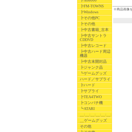
┣X68000
┣FM-TOWNS
※商品画像
┣Windows
┣その他PC
┣その他
┣中古書籍_古本
┣中古サントラ
CDDVD
┣中古レコード
┣中古ハード周辺
機器
┣中古未開封品
┣ジャンク品
┗ゲームグッズ
ハード／サプライ
┣ハード
┣サプライ
┣TEA4TWO
┣コンパチ機
┗ATARI
__:__:__:__:__:__:__
__ゲームグッズ
その他