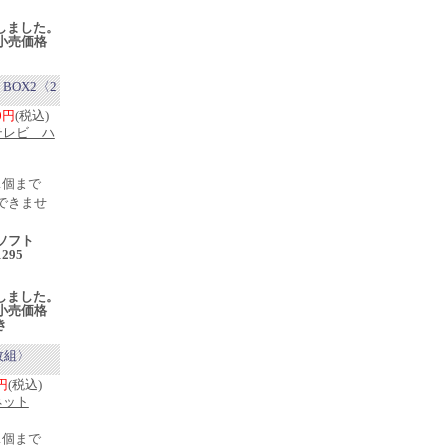
売
入荷しました。
小売価格
 BOX2〈2
90円
(税込)
テレビ ハ
1個まで
できませ
ソフト
1295
売
入荷しました。
小売価格
き
2枚組〉
0円
(税込)
ネット
1個まで