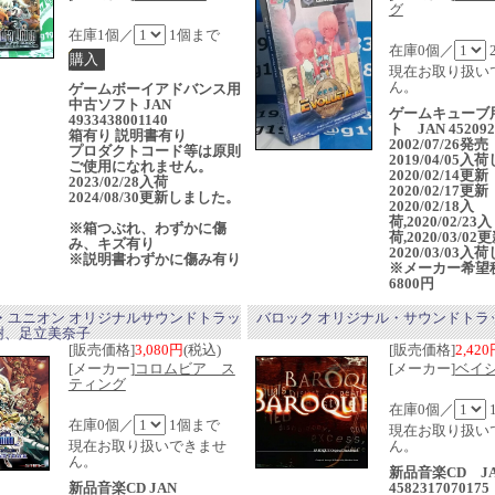
グ
在庫1個／
1個まで
在庫0個／
現在お取り扱い
ん。
ゲームボーイアドバンス用
中古ソフト JAN
ゲームキューブ
4933438001140
ト JAN 452092
箱有り 説明書有り
2002/07/26発
プロダクトコード等は原則
2019/04/05
ご使用になれません。
2020/02/14更新
2023/02/28入荷
2020/02/17更新
2024/08/30更新しました。
2020/02/18入
荷,2020/02/23入
※箱つぶれ、わずかに傷
荷,2020/03/02
み、キズ有り
2020/03/03
※説明書わずかに傷み有り
※メーカー希望
6800円
・ユニオン オリジナルサウンドトラッ
バロック オリジナル・サウンドトラ
茂樹、足立美奈子
[販売価格]
3,080円
(税込)
[販売価格]
2,42
[メーカー]
コロムビア ス
[メーカー]
ベイ
ティング
在庫0個／
在庫0個／
1個まで
現在お取り扱い
現在お取り扱いできませ
ん。
ん。
新品音楽CD J
新品音楽CD JAN
4582317070175