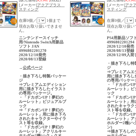
[メーカー]
アクアプラス
[メーカー]
アク
スティング
スティング
在庫0個／
1個まで
在庫0個／
現在お取り扱いできませ
現在お取り扱い
ん。
ん。
ニンテンドースイッチ
PS4用新品ソフト
用/Nintendo Switch用新品
4996802201294
ソフト JAN
2020/12/10発
4996802201270
2020/08/13登録
2020/12/10発売
2020/12/09
2020/08/13登録
・描き下ろし特
→
公式ページ
ジ
⇒プレミアムエ
・描き下ろし特製パッケー
用に描き下ろし
ジ
の専用パッケー
⇒プレミアムエディション
・「ドカポンU
用に描き下ろしたイラスト
ルーレット」ビ
の専用パッケージ。
ック
・「ドカポンUP！夢幻の
⇒「ドカポンU
ルーレット」ビジュアルブ
ルーレット」用
ック
されたキャラク
⇒「ドカポンUP！夢幻の
スト等を収録。
ルーレット」用に描き下ろ
・「ドカポンU
されたキャラクターやイラ
ルーレット」ア
スト等を収録。
ホルダー2種(ハ
・「ドカポンUP！夢幻の
ン)
ルーレット」アクリルキー
⇒描き下ろしの
ホルダー2種(ハク・クオ
ーホルダー。