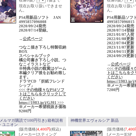
在庫0個／
1個まで
在庫0個／
現在お取り扱いできませ
現在お取り扱い
ん。
ん。
PS4用新品ソフト JAN
PS4用新品ソフト
4995857096008
4995857096015
2020/09/24発売
2020/09/24発
2020/07/14登録。
2020/07/14登録
2021/01/07入荷
→
公式ページ
2022/01/08更新
2022/07/04更新
つなこ描き下ろし特製収納
2023/11/07更新
BOX
2024/04/11更新
スペシャルブック
2024/09/29
橘公司書き下ろし小説、つ
なこイラストなど
→
公式ページ
※特典小説の観賞はゲーム
<<< その他様々
本編クリア後をお勧め致し
トはこちらをク
ます。
ください
ドラマCD 「折紙フレンド
https://1983.jp/
シップ」
※メーカー希望
<<< その他様々なPS4ソフ
7200円
トはこちらをクリックして
ください
https://1983.jp/j/GJ01 >>>
※メーカー希望税抜き価格
9200円
メルマガ購読で100円引き) 箱有説有
神機世界エヴォルシア 新品
・ユニオン
[販売価格]
4,400円
(税込)
[販売価格]
7,40
[メーカー]
スティング
[メーカー]
ESP