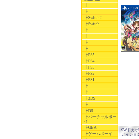
┣
┣
┣Switch2
┣Switch
┣
┣
┣
┣
┣PS5
┣PS4
┣PS3
┣PS2
┣PS1
┣
┣
┣3DS
┣
┣DS
┣バーチャルボー
イ
┣GBA
SWドカポ
┣ゲームボーイ
ディショ