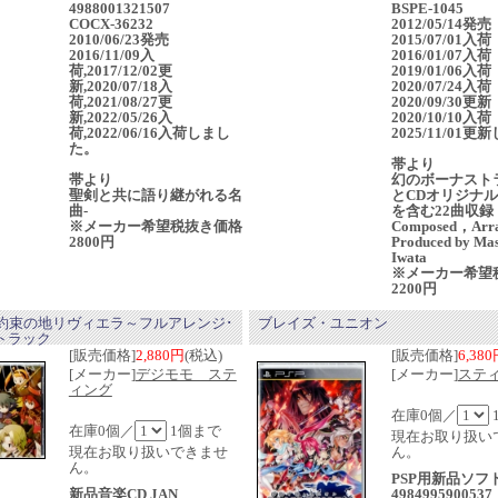
4988001321507
BSPE-1045
COCX-36232
2012/05/14発
2010/06/23発売
2015/07/01入荷
2016/11/09入
2016/01/07入荷
荷,2017/12/02更
2019/01/06入荷
新,2020/07/18入
2020/07/24入荷
荷,2021/08/27更
2020/09/30更新
新,2022/05/26入
2020/10/10入荷
荷,2022/06/16入荷しまし
2025/11/01
た。
帯より
帯より
幻のボーナスト
聖剣と共に語り継がれる名
とCDオリジナル
曲-
を含む22曲収録
※メーカー希望税抜き価格
Composed，Arr
2800円
Produced by Ma
Iwata
※メーカー希望
2200円
ra～約束の地リヴィエラ～フルアレンジ･
ブレイズ・ユニオン
トラック
[販売価格]
2,880円
(税込)
[販売価格]
6,38
[メーカー]
デジモモ ステ
[メーカー]
ステ
ィング
在庫0個／
在庫0個／
1個まで
現在お取り扱い
現在お取り扱いできませ
ん。
ん。
PSP用新品ソフ
新品音楽CD JAN
4984995900537