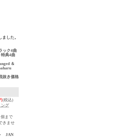
売
更新しました。
ラック4曲
 特典4曲
anged ＆
saharu
税抜き価格
0円
(税込)
ィング
1個まで
できませ
ト JAN