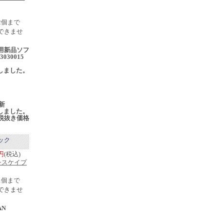
2個まで
できませ
用新品ソフ
3030015
売
入荷しました。
更新
入荷しました。
税抜き価格
ック
0円
(税込)
シスケイプ
1個まで
できませ
AN