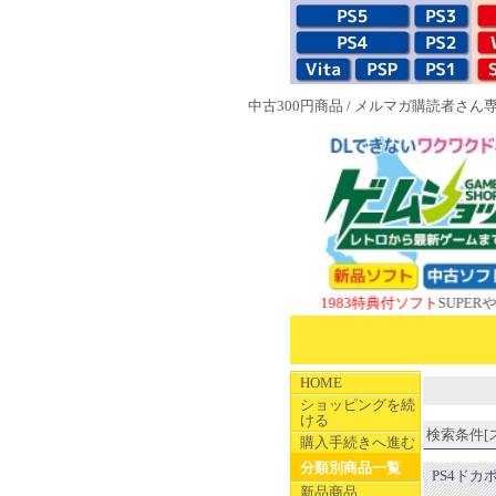
中古300円商品
/
メルマガ購読者さん
NEW 1983特典付ソフト
SUPERやのまんCO
HOME
ショッピングを続
ける
検索条件[ス
購入手続きへ進む
分類別商品一覧
PS4ドカ
新品商品