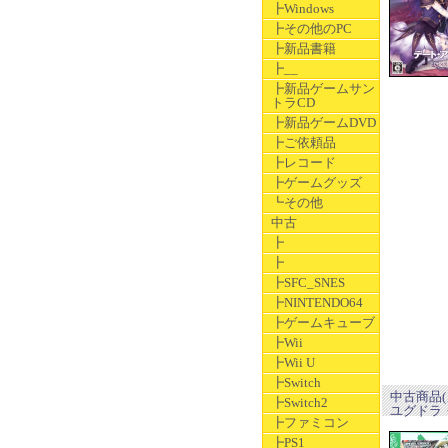
┣Windows
┣その他のPC
┣新品書籍
┣__
┣新品ゲームサン
トラCD
┣新品ゲームDVD
┣ご依頼品
┣レコード
┣ゲームグッズ
┗その他
中古
┣
┣
┣SFC_SNES
┣NINTENDO64
┣ゲームキューブ
┣Wii
┣Wii U
┣Switch
中古商品(
┣Switch2
ユグドラ
┣ファミコン
┣PS1