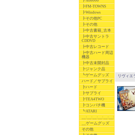
┣X68000
┣FM-TOWNS
┣Windows
┣その他PC
┣その他
┣中古書籍_古本
┣中古サントラ
CDDVD
┣中古レコード
┣中古ハード周辺
機器
┣中古未開封品
┣ジャンク品
┗ゲームグッズ
リヴィエ
ハード／サプライ
┣ハード
┣サプライ
┣TEA4TWO
┣コンパチ機
┗ATARI
__:__:__:__:__:__:__
__ゲームグッズ
その他