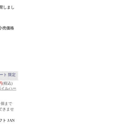
9入荷しまし
小売価格
ート 限定
0円
(税込)
パイルハー
1個まで
できませ
フト JAN
売