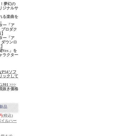
P！夢幻の
リジナルサ
れる楽曲を
D。
ター「ア
.」プロダク
版】
ター「ア
.」ダウンロ
版】
Ver.」を
ャラクター
なPS4ソフ
リックして
j/GJ01 >>>
税抜き価格
新品
0円
(税込)
パイルハー