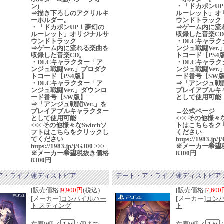
ン)
・「ドカポンU
⇒描き下ろしのアクリルキ
ルーレット」オ
ーホルダー。
ウンドトラック
・「ドカポンUP！夢幻の
⇒ゲーム内に流
ルーレット」オリジナルサ
収録した音楽C
ウンドトラック
・DLCキャラク
⇒ゲーム内に流れる楽曲を
ンジュ戦闘Ver
収録した音楽CD。
トコード【PS4
・DLCキャラクター「ア
・DLCキャラク
ンジュ戦闘Ver.」プロダク
ンジュ戦闘Ver
トコード【PS4版】
ード番号【SW
・DLCキャラクター「ア
⇒「アンジュ戦闘
ンジュ戦闘Ver.」ダウンロ
プレイアブルキ
ード番号【SW版】
として使用可能
⇒「アンジュ戦闘Ver.」を
プレイアブルキャラクター
→
公式ページ
として使用可能
<<< その他様々
<<< その他様々なSwitchソ
トはこちらをク
フトはこちらをクリックし
ください
てください
https://1983.jp/
https://1983.jp/j/GJ00 >>>
※メーカー希望
※メーカー希望税抜き価格
8300円
8300円
ア・ライブ 蓮ディストピア
デート・ア・ライブ 蓮ディストピア 
[販売価格]
9,900円
(税込)
[販売価格]
7,60
[メーカー]
コンパイルハー
[メーカー]
コン
ト スティング
ト