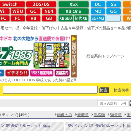
専用セール品
/
今年登録・値下げの中古品
今年登録・値下げの新品セール品
初
総合案内トップページ
LLECTION 学校であった怖い話と晦󠄀つきこもり ルート16R やがて散りゆ
検索切替
購入合計額：0円
ティング] [49件]
画像のみ
新着順
価格順
50音順
実
ポンUP! 夢幻のルーレット 新品
SWドカポンUP! 夢幻のルーレット 