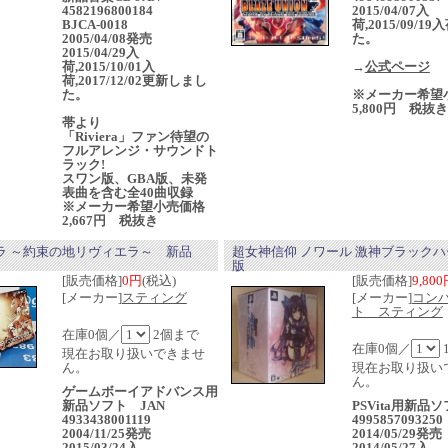
4582196800184
2015/04/07入
BJCA-0018
荷,2015/09/1
2005/04/08発売
た。
2015/04/29入
荷,2015/10/01入
→
公式ページ
荷,2017/12/02更新しまし
た。
※メーカー希望
5,800円 税抜き
帯より
「Riviera」ファン待望の
フルアレンジ・サウンドト
ラック!
スワン版、GBA版、未発
表曲を含む全40曲収録
※メーカー希望小売価格
2,667円 税抜き
ラ ～約束の地リヴィエラ～ 新品
超女神信仰 ノワール 激神ブラックハ
版
[販売価格]
0円
(税込)
[販売価格]
9,80
[メーカー]
スティング
[メーカー]
コン
ト スティング
在庫0個／
2個まで
在庫0個／
現在お取り扱いできませ
ん。
現在お取り扱い
ん。
ゲームボーイアドバンス用
新品ソフト JAN
PSVita用新品ソ
4933438001119
4995857093250
2004/11/25発売
2014/05/29発
2015/03/24入
2014/05/27入