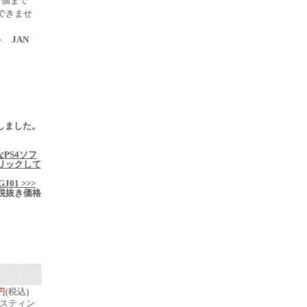
1個まで
できませ
 JAN
売
更新しました。
なPS4ソフ
リックして
j/GJ01 >>>
税抜き価格
0円
(税込)
 スティン