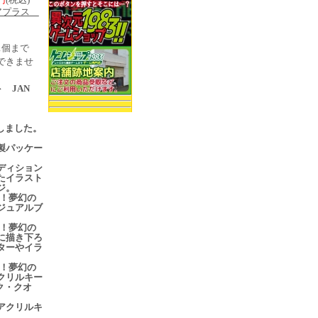
アプラス
1個まで
できませ
 JAN
売
入荷しました。
製パッケー
ディション
たイラスト
ジ。
P！夢幻の
ジュアルブ
P！夢幻の
に描き下ろ
ターやイラ
P！夢幻の
クリルキー
ク・クオ
アクリルキ