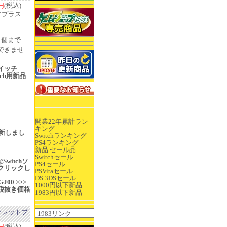
0円
(税込)
アプラス
1個まで
できませ
イッチ
itch用新品
売
開業22年累計ラン
キング
2更新しまし
Switchランキング
PS4ランキング
新品 セール品
Switchセール
Switchソ
PS4セール
クリックし
PSVitaセール
DS 3DSセール
j/GJ00 >>>
1000円以下新品
税抜き価格
1983円以下新品
ルーレットプ
0円
(税込)