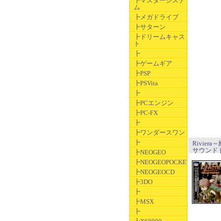
┣マスターシステ
ム
┣メガドライブ
┣サターン
┣ドリームキャス
ト
┣
┣ゲームギア
┣PSP
┣PSVita
┣
┣PCエンジン
┣PC-FX
┣
┣ワンダースワン
┣
Rivie
サウンド
┣NEOGEO
┣NEOGEOPOCKET
┣NEOGEOCD
┣3DO
┣
┣MSX
┣