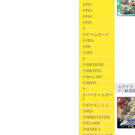
┣PS2
┣PS3
┣PS4
┣PS5
┣
┣ゲームボーイ
┣GBA
┣DS
┣3DS
┣
┣XBOXONE
┣XBOXSX
┣Xbox 360
┣XBOX
ユグドラ
┣
ク / 林
┣バーチャルボー
イ
┣ポケモンミニ
┣NES
┣DISKSYSTEM
┣SG-1000
┣MARK 3