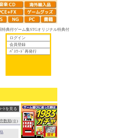
回特典付
ゲーム集
STG
オリジナル特典付
ログイン
会員登録
ﾊﾟｽﾜｰﾄﾞ再発行
く鏡の花へ 70年代風ロボットアニメ ゲッP-X アレサCOLLECTION 1
売数順(※)
新品