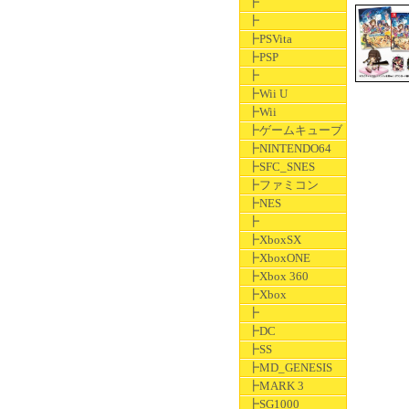
┣
┣
┣PSVita
┣PSP
┣
┣Wii U
┣Wii
┣ゲームキューブ
┣NINTENDO64
┣SFC_SNES
┣ファミコン
┣NES
┣
┣XboxSX
┣XboxONE
┣Xbox 360
┣Xbox
┣
┣DC
┣SS
┣MD_GENESIS
┣MARK 3
┣SG1000