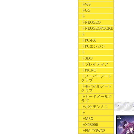
┣WS
┣GG
┣
┣NEOGEO
┣NEOGEOPOCKET
┣
┣PC-FX
┣PCエンジン
┣
┣3DO
┣プレイディア
┣PICNO
┣スーパーノート
クラブ
┣モバイルノート
クラブ
┣カードメールク
ラブ
デート・
┣ポケモンミニ
┣
┣MSX
┣X68000
┣FM-TOWNS