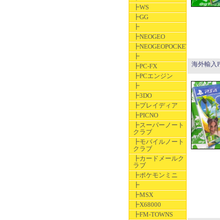
┣WS
┣GG
┣
┣NEOGEO
┣NEOGEOPOCKET
┣
海外輸入PS
┣PC-FX
┣PCエンジン
┣
┣3DO
┣プレイディア
┣PICNO
┣スーパーノート
クラブ
┣モバイルノート
クラブ
┣カードメールク
ラブ
┣ポケモンミニ
┣
┣MSX
┣X68000
┣FM-TOWNS