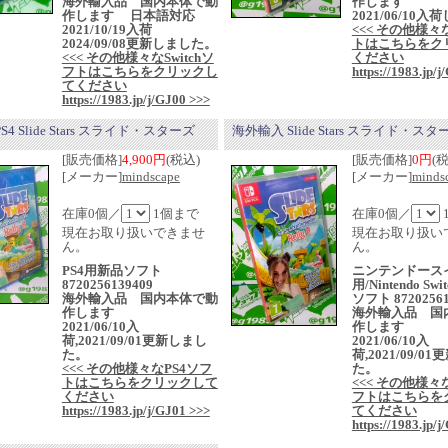
海外輸入品 国内本体で動
作します
作します 日本語対応
2021/06/10
2021/10/19入荷
<<< その他様々
2024/09/08更新しました。
トはこちらをク
<<< その他様々なSwitchソ
ください
フトはこちらをクリックし
https://1983.jp/
てください
https://1983.jp/j/GJ00 >>>
4 Slide Stars スライド・スターズ
海外輸入 Slide Stars スライド・スタ
[販売価格]
4,900円
(税込)
[販売価格]
0円
(
[メーカー]
mindscape
[メーカー]
minds
在庫0個／
1個まで
在庫0個／
現在お取り扱いできませ
現在お取り扱い
ん。
ん。
PS4用新品ソフト
ニンテンドース
8720256139409
用/Nintendo Sw
海外輸入品 国内本体で動
ソフト 87202561
作します
海外輸入品 国
2021/06/10入
作します
荷,2021/09/01更新しまし
2021/06/10入
た。
荷,2021/09/0
<<< その他様々なPS4ソフ
た。
トはこちらをクリックして
<<< その他様々な
ください
フトはこちらを
https://1983.jp/j/GJ01 >>>
てください
https://1983.jp/