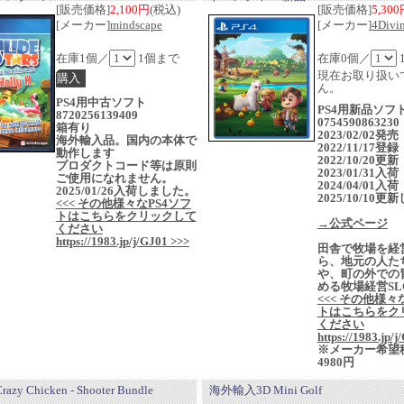
[販売価格]
2,100円
(税込)
[販売価格]
5,30
[メーカー]
mindscape
[メーカー]
4Divin
在庫1個／
1個まで
在庫0個／
現在お取り扱い
ん。
PS4用中古ソフト
PS4用新品ソフト
8720256139409
0754590863230
箱有り
2023/02/02発売
海外輸入品。国内の本体で
2022/11/17登録
動作します
2022/10/20更新
プロダクトコード等は原則
2023/01/31入荷
ご使用になれません。
2024/04/01入荷
2025/01/26入荷しました。
2025/10/10
<<< その他様々なPS4ソフ
トはこちらをクリックして
→公式ページ
ください
https://1983.jp/j/GJ01 >>>
田舎で牧場を経
ら、地元の人た
や、町の外での
める牧場経営SL
<<< その他様々
トはこちらをク
ください
https://1983.jp/
※メーカー希望
4980円
y Chicken - Shooter Bundle
海外輸入3D Mini Golf