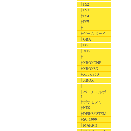
┣PS2
┣PS3
┣PS4
┣PS5
┣
┣ゲームボーイ
┣GBA
┣DS
┣3DS
┣
┣XBOXONE
┣XBOXSX
┣Xbox 360
┣XBOX
┣
┣バーチャルボー
イ
┣ポケモンミニ
┣NES
┣DISKSYSTEM
┣SG-1000
┣MARK 3