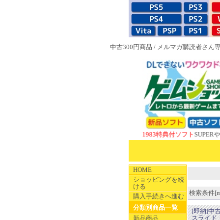
中古300円商品
/
メルマガ購読者さん
NEW 1983特典付ソフト
SUPERやのまんC
HOME
ショッピングを続
ける
検索条件[min
購入手続きへ進む
分類別商品一覧
[即納]中
スライド・ス
新品商品