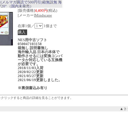
古(メルマガ購読で500円引)箱無説無 海
720° （国内未発売）
[販売価格]
4,400円
(税込)
[メーカー]
Mindscape
在庫1個／
1個まで
NES用中古ソフト
050047103158
箱無し 説明書無し
海外輸入品 日本の本体で
動作させるには変換コンバ
ータか対応している互換機
が必要です。
2018/11/03入荷
2020/02/22更新
2021/05/27更新
2021/06/19更新しました。
※裏側書込み有り
をクリックすると商品の詳細を見ることができます。
▲ト