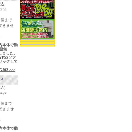
税込)
cape
1個まで
できませ
ト
内本体で動
語無
入荷しました。
なPS5ソフ
リックして
j/GJ02 >>>
オス
税込)
cape
1個まで
できませ
ト
内本体で動