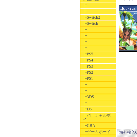
┣
┣
┣Switch2
┣Switch
┣
┣
┣
┣
┣PS5
┣PS4
┣PS3
┣PS2
┣PS1
┣
┣
┣3DS
┣
┣DS
┣バーチャルボー
イ
┣GBA
┣ゲームボーイ
海外輸入Craz