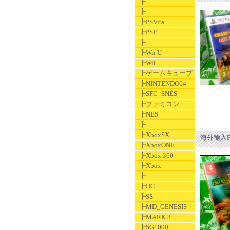
┣
┣
┣PSVita
┣PSP
┣
┣Wii U
┣Wii
┣ゲームキューブ
┣NINTENDO64
┣SFC_SNES
┣ファミコン
┣NES
┣
┣XboxSX
海外輸入Far
┣XboxONE
┣Xbox 360
┣Xbox
┣
┣DC
┣SS
┣MD_GENESIS
┣MARK 3
┣SG1000