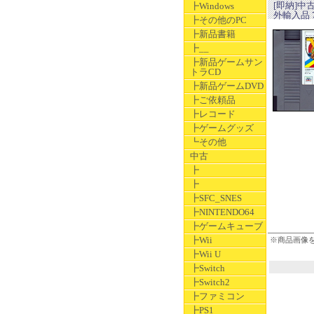
[即納]中
┣Windows
外輸入品 
┣その他のPC
┣新品書籍
┣__
┣新品ゲームサン
トラCD
┣新品ゲームDVD
┣ご依頼品
┣レコード
┣ゲームグッズ
┗その他
中古
┣
┣
┣SFC_SNES
┣NINTENDO64
┣ゲームキューブ
┣Wii
※商品画像
┣Wii U
┣Switch
┣Switch2
┣ファミコン
┣PS1