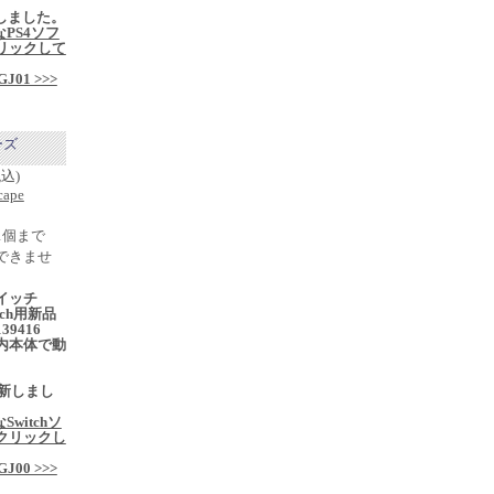
入荷しました。
なPS4ソフ
リックして
j/GJ01 >>>
ーズ
税込)
cape
1個まで
できませ
イッチ
itch用新品
39416
内本体で動
1更新しまし
Switchソ
クリックし
j/GJ00 >>>