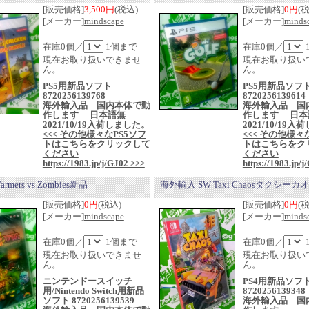
[販売価格]
3,500円
(税込)
[販売価格]
0円
(
[メーカー]
mindscape
[メーカー]
minds
在庫0個／
1個まで
在庫0個／
現在お取り扱いできませ
現在お取り扱い
ん。
ん。
PS5用新品ソフト
PS5用新品ソフ
8720256139768
8720256139614
海外輸入品 国内本体で動
海外輸入品 国
作します 日本語無
作します 日本
2021/10/19入荷しました。
2021/10/19
<<< その他様々なPS5ソフ
<<< その他様々
トはこちらをクリックして
トはこちらをク
ください
ください
https://1983.jp/j/GJ02 >>>
https://1983.jp/
mers vs Zombies新品
海外輸入 SW Taxi Chaosタクシーカ
[販売価格]
0円
(税込)
[販売価格]
0円
(
[メーカー]
mindscape
[メーカー]
minds
在庫0個／
1個まで
在庫0個／
現在お取り扱いできませ
現在お取り扱い
ん。
ん。
ニンテンドースイッチ
PS4用新品ソフ
用/Nintendo Switch用新品
8720256139348
ソフト 8720256139539
海外輸入品 国