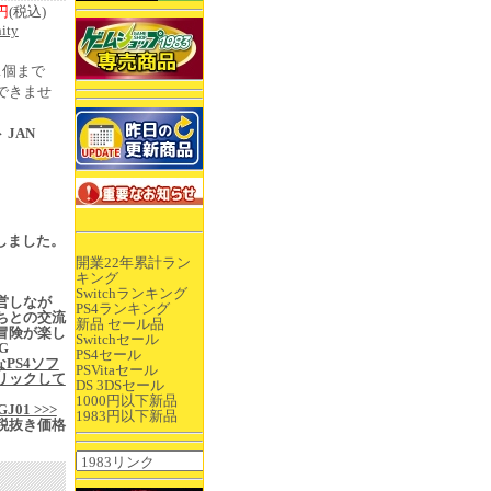
0円
(税込)
ity
1個まで
できませ
 JAN
更新しました。
開業22年累計ラン
キング
Switchランキング
営しなが
PS4ランキング
ちとの交流
新品 セール品
冒険が楽し
Switchセール
G
PS4セール
なPS4ソフ
PSVitaセール
リックして
DS 3DSセール
1000円以下新品
j/GJ01 >>>
1983円以下新品
税抜き価格