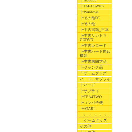
┣X68000
┣FM-TOWNS
┣Windows
┣その他PC
┣その他
┣中古書籍_古本
┣中古サントラ
CDDVD
┣中古レコード
┣中古ハード周辺
機器
┣中古未開封品
┣ジャンク品
┗ゲームグッズ
ハード／サプライ
┣ハード
┣サプライ
┣TEA4TWO
┣コンパチ機
┗ATARI
__:__:__:__:__:__:__
__ゲームグッズ
その他