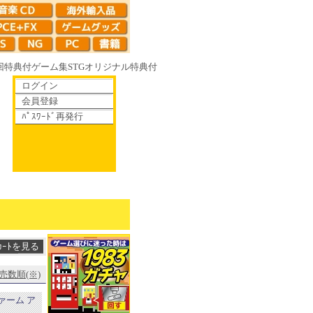
回特典付
ゲーム集
STG
オリジナル特典付
ログイン
会員登録
ﾊﾟｽﾜｰﾄﾞ再発行
りゆく鏡の花へ 70年代風ロボットアニメ ゲッP-X アレサCOLLECTION 
売数順(※)
ァーム ア