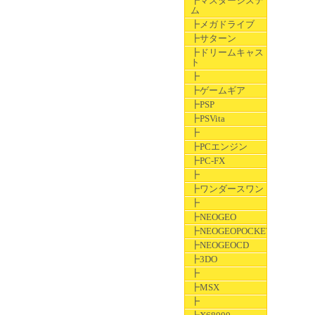
┣マスターシステ
ム
┣メガドライブ
┣サターン
┣ドリームキャス
ト
┣
┣ゲームギア
┣PSP
┣PSVita
┣
┣PCエンジン
┣PC-FX
┣
┣ワンダースワン
┣
┣NEOGEO
┣NEOGEOPOCKET
┣NEOGEOCD
┣3DO
┣
┣MSX
┣