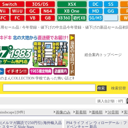
専用セール品
/
今年登録・値下げの中古品
今年登録・値下げの新品セール品
初
総合案内トップページ
OLLECTION 学校であった怖い話と晦󠄀つきこもり ルート16R やがて散
検索切替
購入合計額：0円
dscape] [9件]
画像のみ
新着順
価格順
50音順
実
古(メルマガ購読で250円引) 海外輸入品
PS4 ライフ イン ウィローデール：フ
ターズ Slide Stars
ドベンチャー 新品