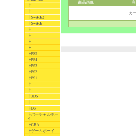
商品画像
商
┣
┣
カ
┣Switch2
┣Switch
┣
┣
┣
┣
┣PS5
┣PS4
┣PS3
┣PS2
┣PS1
┣
┣
┣3DS
┣
┣DS
┣バーチャルボー
イ
┣GBA
┣ゲームボーイ