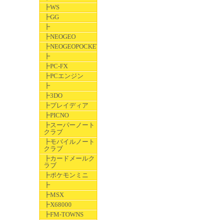
┣WS
┣GG
┣
┣NEOGEO
┣NEOGEOPOCKET
┣
┣PC-FX
┣PCエンジン
┣
┣3DO
┣プレイディア
┣PICNO
┣スーパーノート
クラブ
┣モバイルノート
クラブ
┣カードメールク
ラブ
┣ポケモンミニ
┣
┣MSX
┣X68000
┣FM-TOWNS