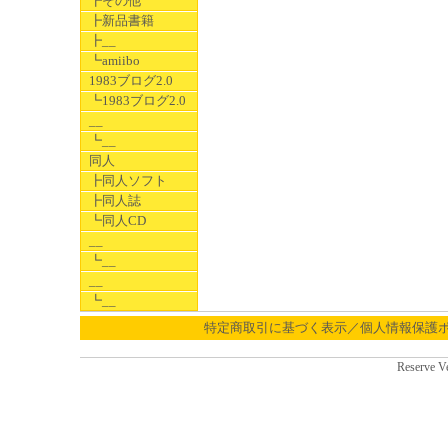
┣その他
┣新品書籍
┣__
┗amiibo
1983ブログ2.0
┗1983ブログ2.0
__
┗__
同人
┣同人ソフト
┣同人誌
┗同人CD
__
┗__
__
┗__
特定商取引に基づく表示／個人情報保護
Reserve V