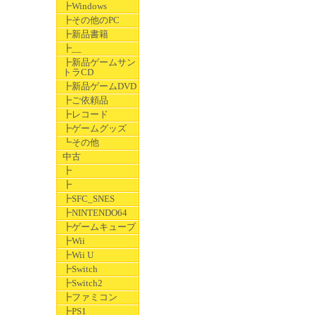
┣Windows
┣その他のPC
┣新品書籍
┣__
┣新品ゲームサン
トラCD
┣新品ゲームDVD
┣ご依頼品
┣レコード
┣ゲームグッズ
┗その他
中古
┣
┣
┣SFC_SNES
┣NINTENDO64
┣ゲームキューブ
┣Wii
┣Wii U
┣Switch
┣Switch2
┣ファミコン
┣PS1