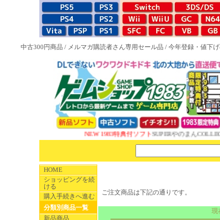
中古300円商品
/
メルマガ購読者さん専用セール品
/
今年登録・値下げ
NEW 1983特典付ソフト
SUPERやのまんCOLLECT
HOME
ショッピングを続
ける
ご注文商品は下記の通りです。
購入手続きへ進む
分類別商品一覧
現
新品商品