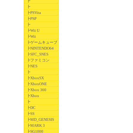
┣
┣
┣PSVita
┣PSP
┣
┣Wii U
┣Wii
┣ゲームキューブ
┣NINTENDO64
┣SFC_SNES
┣ファミコン
┣NES
┣
┣XboxSX
┣XboxONE
┣Xbox 360
┣Xbox
┣
┣DC
┣SS
┣MD_GENESIS
┣MARK 3
┣SG1000