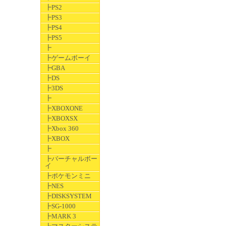
┣PS2
┣PS3
┣PS4
┣PS5
┣
┣ゲームボーイ
┣GBA
┣DS
┣3DS
┣
┣XBOXONE
┣XBOXSX
┣Xbox 360
┣XBOX
┣
┣バーチャルボー
イ
┣ポケモンミニ
┣NES
┣DISKSYSTEM
┣SG-1000
┣MARK 3