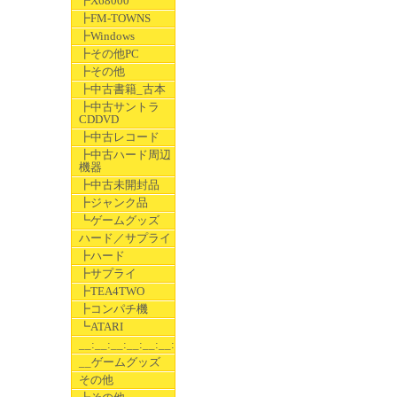
┣X68000
┣FM-TOWNS
┣Windows
┣その他PC
┣その他
┣中古書籍_古本
┣中古サントラ
CDDVD
┣中古レコード
┣中古ハード周辺
機器
┣中古未開封品
┣ジャンク品
┗ゲームグッズ
ハード／サプライ
┣ハード
┣サプライ
┣TEA4TWO
┣コンパチ機
┗ATARI
__:__:__:__:__:__:__
__ゲームグッズ
その他