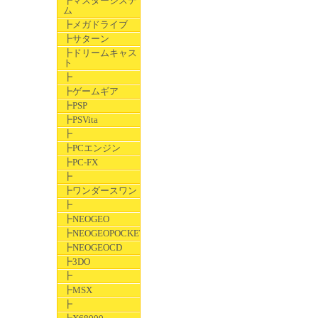
┣マスターシステ
ム
┣メガドライブ
┣サターン
┣ドリームキャス
ト
┣
┣ゲームギア
┣PSP
┣PSVita
┣
┣PCエンジン
┣PC-FX
┣
┣ワンダースワン
┣
┣NEOGEO
┣NEOGEOPOCKET
┣NEOGEOCD
┣3DO
┣
┣MSX
┣